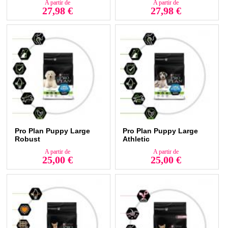
A partir de
A partir de
Équilibre & Instinct
27,98 €
27,98 €
Pure Life
Flatazor
Flatazor Protect
Prémience - Gamme Professionnelle
Dog's Love - Aliment humide
Crousti
Tenor
Aliments BIO
Pâtes et riz pour chien
Purina
Royal Canin
Select Dog
...
Pro Plan Puppy Large
Pro Plan Puppy Large
Robust
Athletic
Adapter la nourriture à l'âge et à la taille de votre animal
A partir de
A partir de
domestique
25,00 €
25,00 €
Chaque chien a des besoins nutritionnels en fonction de son âge, de sa
taille et de son niveau d'activité. Par exemple, la nourriture pour chiot
doit être différente de la nourriture pour les chiens adultes ou seniors.
Les chiots ont besoin d'une alimentation riche pour soutenir leur
croissance rapide.
Les besoins des chiots