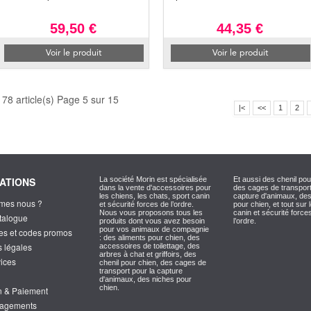
59,50 €
44,35 €
Voir le produit
Voir le produit
178 article(s) Page 5 sur 15
|<
<<
1
2
ATIONS
La société Morin est spécialisée
Et aussi des chenil pou
dans la vente d'accessoires pour
des cages de transport
les chiens, les chats, sport canin
capture d'animaux, de
mes nous ?
et sécurité forces de l’ordre.
pour chien, et tout sur 
Nous vous proposons tous les
canin et sécurité force
atalogue
produits dont vous avez besoin
l’ordre.
pour vos animaux de compagnie
es et codes promos
: des aliments pour chien, des
s légales
accessoires de toilettage, des
arbres à chat et griffoirs, des
vices
chenil pour chien, des cages de
transport pour la capture
d'animaux, des niches pour
chien.
on & Paiement
gagements