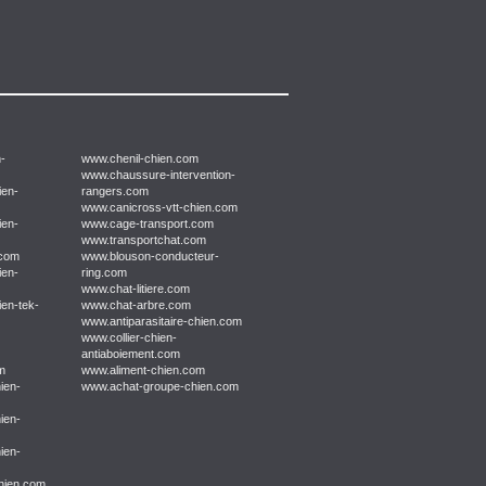
n-
www.chenil-chien.com
www.chaussure-intervention-
ien-
rangers.com
www.canicross-vtt-chien.com
ien-
www.cage-transport.com
www.transportchat.com
.com
www.blouson-conducteur-
ien-
ring.com
www.chat-litiere.com
ien-tek-
www.chat-arbre.com
www.antiparasitaire-chien.com
www.collier-chien-
antiaboiement.com
om
www.aliment-chien.com
ien-
www.achat-groupe-chien.com
ien-
ien-
chien.com