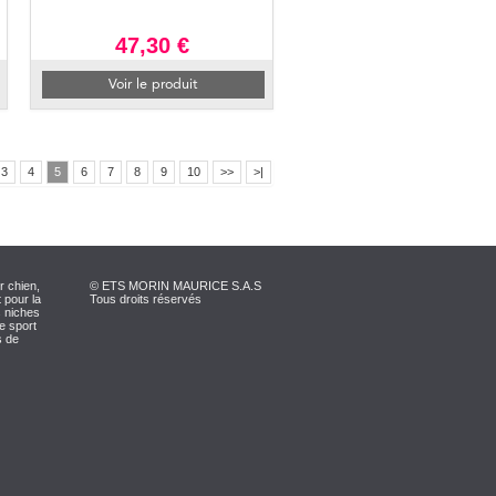
47,30 €
Voir le produit
3
4
5
6
7
8
9
10
>>
>|
r chien,
© ETS MORIN MAURICE S.A.S
 pour la
Tous droits réservés
s niches
le sport
s de