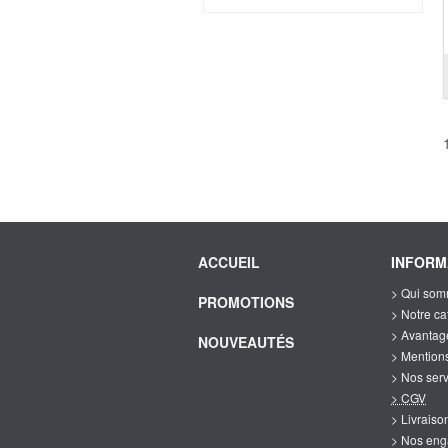
ACCUEIL
INFORM
> Qui som
PROMOTIONS
> Notre c
> Avantag
NOUVEAUTÉS
> Mention
> Nos ser
> CGV
> Livrais
> Nos en