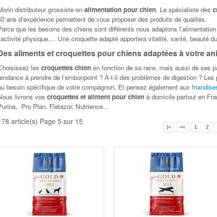
Morin distributeur grossiste en
alimentation pour chien
. Le spécialiste des
c
40 ans d'expérience permettent de vous proposer des produits de qualités.
Parce que les besoins des chiens sont différents nous adaptons l'alimentation 
l'activité physique.... Une croquette adapté apportera vitalité, santé, beauté d
Des aliments et croquettes pour chiens adaptées à votre an
Choisissez les
croquettes chien
en fonction de sa race, mais aussi de ses parti
tendance à prendre de l’embonpoint ? A-t-il des problèmes de digestion ? Les 
au besoin spécifique de votre compagnon. Et pensez également aux
friandise
Nous livrons vos
croquettes et aliment pour chien
à domicile partout en Fra
Purina, Pro Plan, Flatazor, Nutrience...
178 article(s) Page 5 sur 15
|<
<<
1
2