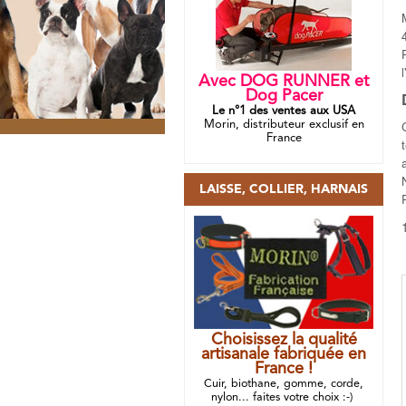
Avec DOG RUNNER et
Dog Pacer
Le n°1 des ventes aux USA
Morin, distributeur exclusif en
France
LAISSE, COLLIER, HARNAIS
Choisissez la qualité
artisanale fabriquée en
France !
Cuir, biothane, gomme, corde,
nylon... faites votre choix :-)