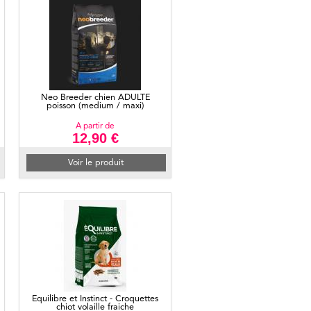
Neo Breeder chien ADULTE
poisson (medium / maxi)
A partir de
12,90 €
Voir le produit
Equilibre et Instinct - Croquettes
chiot volaille fraiche