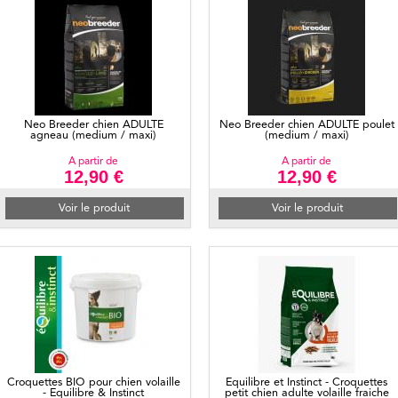
Neo Breeder chien ADULTE
Neo Breeder chien ADULTE poulet
agneau (medium / maxi)
(medium / maxi)
A partir de
A partir de
12,90 €
12,90 €
Voir le produit
Voir le produit
Croquettes BIO pour chien volaille
Equilibre et Instinct - Croquettes
- Equilibre & Instinct
petit chien adulte volaille fraiche