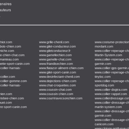
tenaires
'auteurs
s
hiot.com
www.grille-chenil.com
www.costume-protectio
bois-chien.com
www.gilet-conducteur.com
mordant.com
niche.com
www.giletconducteur.fr
www.collier-reperage-ch
e-chien-chat.com
www.gamellechien.com
Martin-System.com
-manteau.com
www.gamelle-chat.com
www.collier-reperage-ch
tte-sport-canin.com
www.friandisechien.com
garmin.com
collier-harnais-
www.flatazor-aliment-chien.com
www.collier-gps-garmin
www.gilet-sport-canin.com
www.collier-reperage-ch
collier.com
www.desinfectant-chenil.com
tinyloc.com
-collier-gomme.com
www.dejections-chien.com
www.collier-reperage-ch
collier-harnais-
www.chat-croquettes.com
sportdog.com
www.coussin-chat.com
www.collier-dogtra.com
hien.com
www.coussin-chien.com
www.collier-rappel.com
frisbee-chien.com
www.courriravecsonchien.com
www.collierdressage.c
ouet.com
www.collier-dressage-ch
re-sport-canin.com
martin-system.com
www.collier-dressage-ch
garmin.com
www.collier-dressage-ch
canicom.com
www.cloture-antifugue-