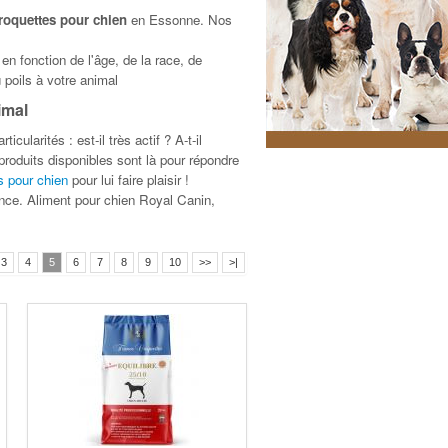
roquettes pour chien
en Essonne. Nos
en fonction de l'âge, de la race, de
u poils à votre animal
imal
cularités : est-il très actif ? A-t-il
produits disponibles sont là pour répondre
s pour chien
pour lui faire plaisir !
nce. Aliment pour chien Royal Canin,
3
4
5
6
7
8
9
10
>>
>|