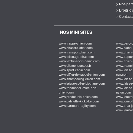
> Nos par
> Droits d
> Contact
NOS MINI SITES
www.trappe-chien.com
www.parc-c
www.chatiere-chat.com
www.niche-
www.transportchien.com
www.chien-
www.toilettage-chat.com
www.captur
www.textile-sport-canin.com
www.chien
www.giletconducteur.fr
www.manche
www.sport-canin.com
www.laisse-
www.sifflet-de-rappel-chien.com
cuir.com
www.shampooing-chien.com
www.laisse-
www.laisse-collier-biothane.com
www.laisse
www.randonner-avec-son-
www.laisse-
chien.com
nylon.com
www.produit-bio-chien.com
www.jouetc
www.patinette-kickbike.com
www.jouet-
www.parcours-agility.com
www.chat-j
www.jambie